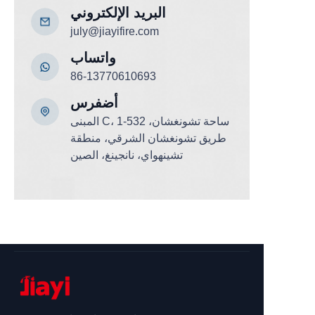
البريد الإلكتروني
july@jiayifire.com
واتساب
86-13770610693
أضف
رس
المبنى C، ساحة تشونغشان، 532-1
طريق تشونغشان الشرقي، منطقة
تشينهواي، نانجينغ، الصين