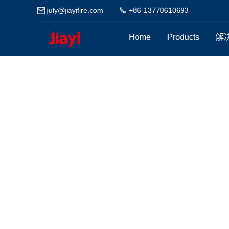
july@jiayifire.com
+86-13770610693
Home
Products
解