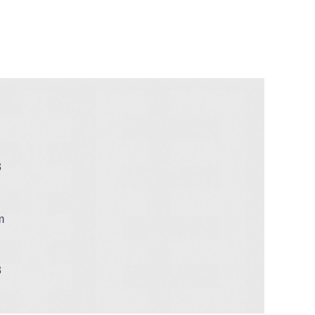
3
m
3