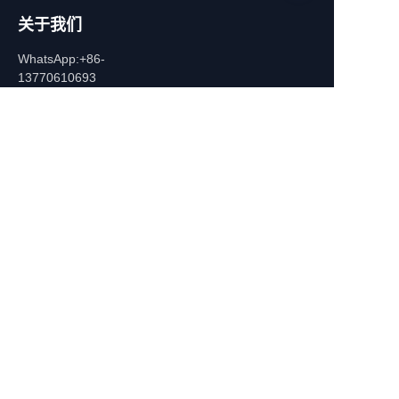
关于我们
CN
WhatsApp:+86-
13770610693
联系信息
中国南京市秦淮区中山东路532-1
号中山广场C座
+86-13770610693
july@jiayifire.com
邮箱
提交