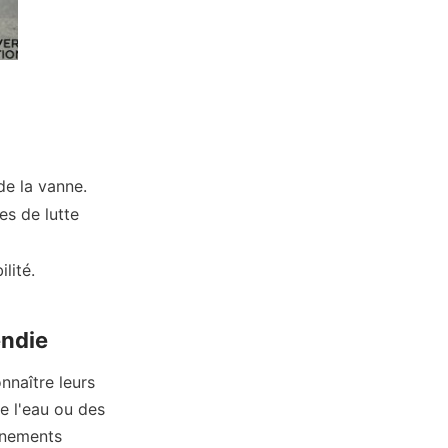
e la vanne.
s de lutte 
lité.
endie
naître leurs 
 l'eau ou des 
nnements 