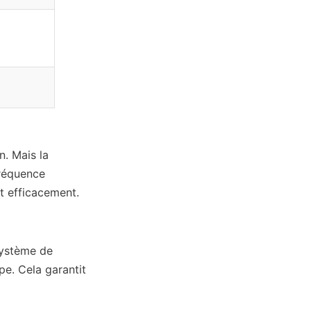
. Mais la 
réquence 
et efficacement.
ystème de 
e. Cela garantit 