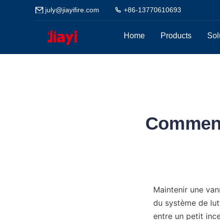
july@jiayifire.com
+86-13770610693
Home
Products
Sol
Comment
Maintenir une vann
du système de lutt
entre un petit in