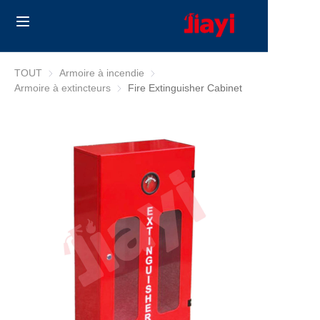
Home
TOUT
Armoire à incendie
Armoire à incendie
Armoire à extincteurs
Armoire à extincteurs
Fire Extinguisher Cabinet
Products
Solutions
Blog
À propos de nous
Contact us