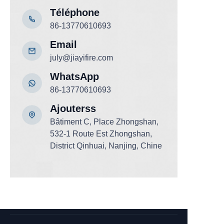
Téléphone
86-13770610693
Email
july@jiayifire.com
WhatsApp
86-13770610693
Ajouter
ss
Bâtiment C, Place Zhongshan,
532-1 Route Est Zhongshan,
District Qinhuai, Nanjing, Chine