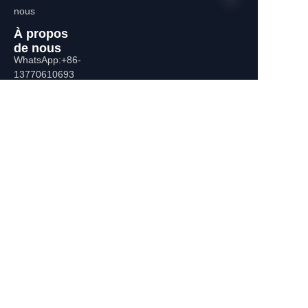
nous
À propos
de nous
FR
WhatsApp:+86-
13770610693
Informations de
contact
Bâtiment C, Place Zhongshan,
532-1 Route Est Zhongshan,
District Qinhuai, Nanjing, Chine
+86-13770610693
july@jiayifire.com
Email
Soumettre