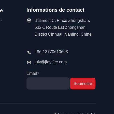
Informations de contact
de
-
Bâtiment C, Place Zhongshan,
532-1 Route Est Zhongshan,
District Qinhuai, Nanjing, Chine
+86-13770610693
july@jiayifire.com
Email
Soumettre