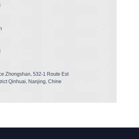
3
m
3
ce Zhongshan, 532-1 Route Est
rict Qinhuai, Nanjing, Chine