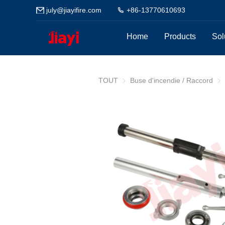
july@jiayifire.com
+86-13770610693
Home
Products
Sol
TOUT
Buse d'incendie / Raccord
Bus