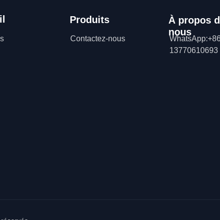
il
Produits
À propos 
nous
ns
Contactez-nous
WhatsApp:+86
13770610693