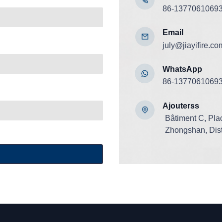
86-1377061069
Email
july@jiayifire.co
WhatsApp
86-1377061069
Ajouter
ss
Bâtiment C, Pla
Zhongshan, Dist