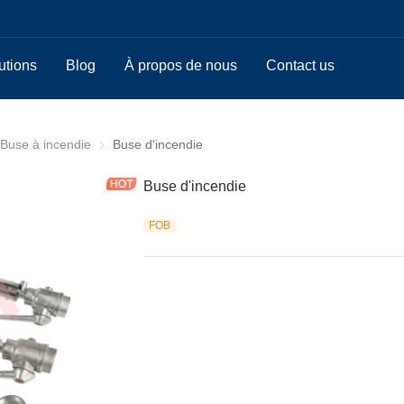
utions
Blog
À propos de nous
Contact us
e d'incendie / Raccord
Buse à incendie
Buse à incendie
Buse d'incendie
Buse d'incendie
FOB