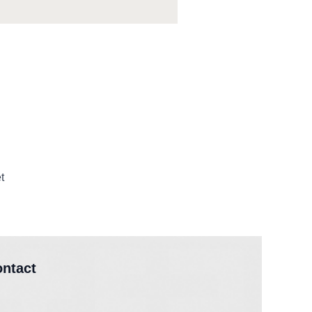
t
ontact