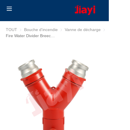
Home
TOUT
Bouche d'incendie
Bouche d'incendie
Vanne de décharge
Vanne de déch
Fire Water Divider Breeching
Products
Solutions
Blog
À propos de nous
Contact us