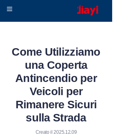
Home
Products
Come Utilizziamo
Solutions
una Coperta
Blog
Antincendio per
Chi Siamo
Veicoli per
Rimanere Sicuri
Contact us
sulla Strada
Creato il 2025.12.09