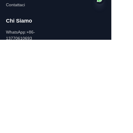
Contattaci
Chi Siamo
IT
WhatsApp:+86-
13770610693
Informazioni di
contatto
Edificio C, Piazza Zhongshan,
532-1 Via Zhongshan Est,
Distretto di Qinhuai, Nanchino,
Cina
+86-13770610693
july@jiayifire.com
Email