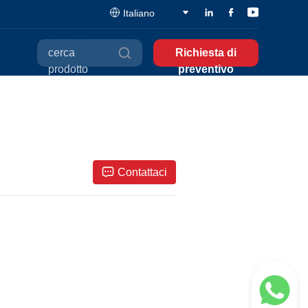
Italiano
cerca
Richiesta di
prodotto
preventivo
Contattaci