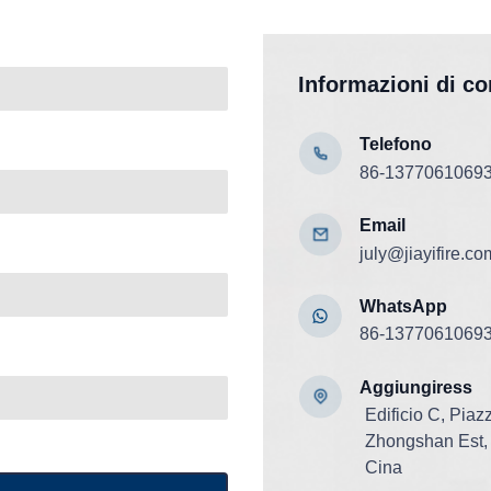
Informazioni di co
Telefono
86-1377061069
Email
july@jiayifire.co
WhatsApp
86-1377061069
Aggiungi
ress
Edificio C, Pia
Zhongshan Est, 
Cina