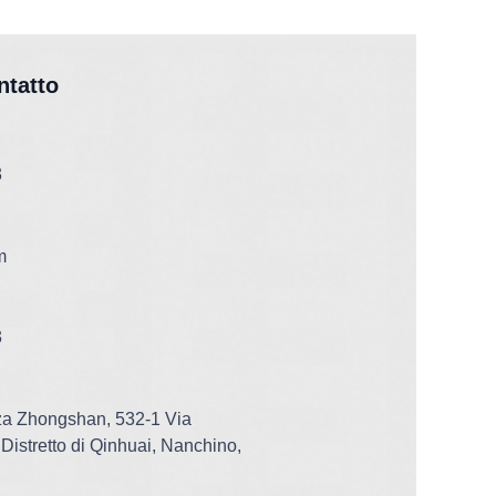
ntatto
3
m
3
zza Zhongshan, 532-1 Via
Distretto di Qinhuai, Nanchino,