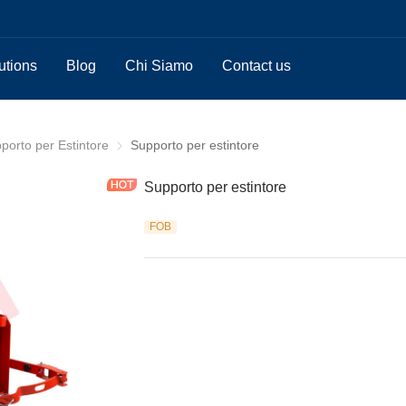
utions
Blog
Chi Siamo
Contact us
ri per estintori
porto per Estintore
Supporto per Estintore
Supporto per estintore
Supporto per estintore
FOB