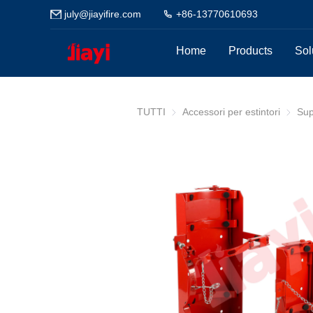
july@jiayifire.com
+86-13770610693
Home
Products
Sol
TUTTI
Accessori per estintori
Accesso
Sup