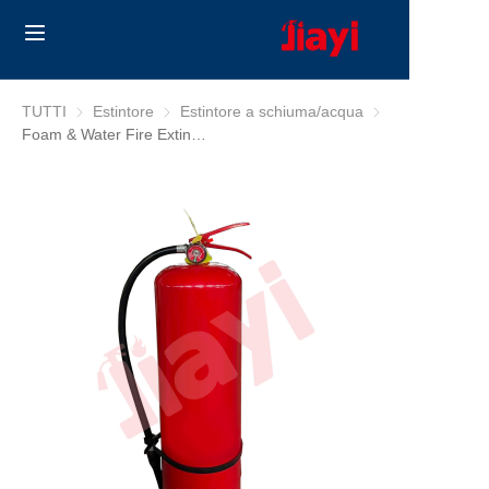
Home
TUTTI
Estintore
Estintore
Estintore a schiuma/acqua
Estintore a schiu
Foam & Water Fire Extinguisher
Products
Solutions
Blog
Chi Siamo
Contact us