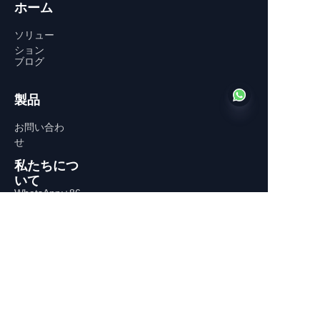
ホーム
ソリュー
ション
ブログ
製品
お問い合わ
せ
私たちにつ
JP
いて
WhatsApp:+86-
13770610693
連絡先情報
中国、南京、秦淮区、中山东路
532-1号、中山广场C栋