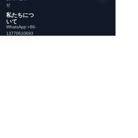
せ
私たちにつ
いて
JP
WhatsApp:+86-
13770610693
連絡先情報
中国、南京市、秦淮区、中山東路
532-1、中山広場C棟
+86-13770610693
july@jiayifire.com
メール
送信