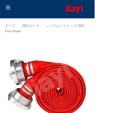
Home
すべて
消防ホース
消防ホース
シングルジャケット消防ホース
シングルジャ
Fire Hose
Products
Solutions
ブログ
私たちについて
Contact us