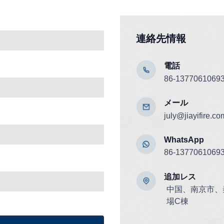
連絡先情報
電話
86-1377061069
メール
july@jiayifire.co
WhatsApp
86-1377061069
追加
レス
中国、南京市、秦
場C棟