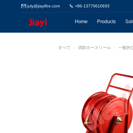
july@jiayifire.com
+86-13770610693
Home
Products
Sol
すべて
消防ホースリール
消防ホース
一般的