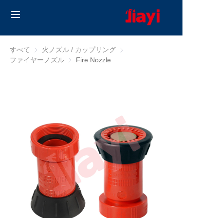
Home
すべて
火ノズル / カップリング
火ノズル / カップリング
ファイヤーノズル
ファイヤーノズル
Fire Nozzle
Products
Solutions
ブログ
私たちについて
Contact us