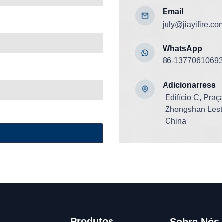
Email
july@jiayifire.co
WhatsApp
86-1377061069
Adicionar
ress
Edifício C, Pra
Zhongshan Leste
China
Produtos
Sobre Nós