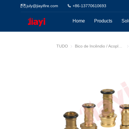
july@jiayifire.com
+86-13770610693
Home
Products
Sol
TUDO
Bico de Incêndio / Acoplamento
Bi