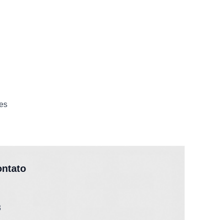
es
ontato
3