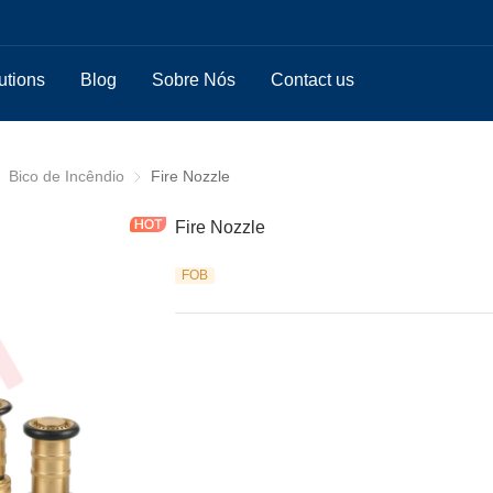
utions
Blog
Sobre Nós
Contact us
co de Incêndio / Acoplamento
Bico de Incêndio
Bico de Incêndio
Fire Nozzle
Fire Nozzle
FOB