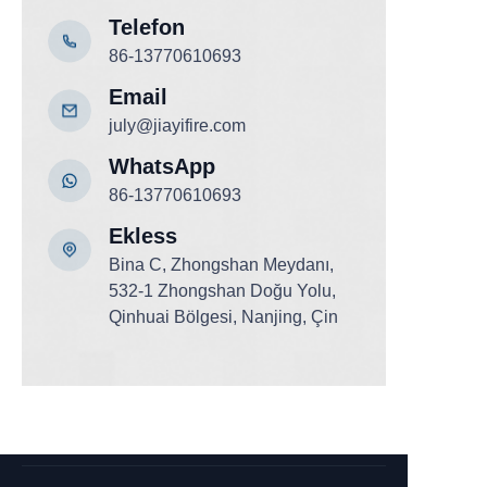
Telefon
86-13770610693
Email
july@jiayifire.com
WhatsApp
86-13770610693
Ekle
ss
Bina C, Zhongshan Meydanı,
532-1 Zhongshan Doğu Yolu,
Qinhuai Bölgesi, Nanjing, Çin