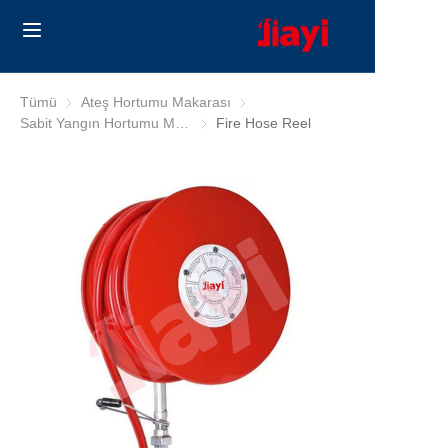
Home
Tümü
Ateş Hortumu Makarası
Ateş Hortumu Makarası
Sabit Yangın Hortumu Makarası (Güney Afrika/Avustralya)
Sabit Yangın Hortumu Makarası (Güney A
Fire Hose Reel
Products
Solutions
Blog
Hakkımızda
Contact us