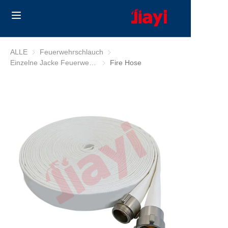
Home
ALLE
Feuerwehrschlauch
Feuerwehrschlauch
Einzelne Jacke Feuerwehrschlauch
Einzelne Jacke Feuerwehrschlauch
Fire Hose
Products
Solutions
Blog
Über uns
Contact us