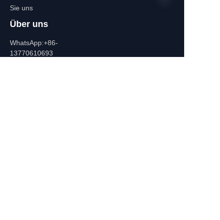
Sie uns
Über uns
DE
WhatsApp:+86-
13770610693
Kontaktinformatione
n
Gebäude C, Zhongshan-Platz,
532-1 Zhongshan-Oststraße,
Qinhuai-Distrikt, Nanjing, China
+86-13770610693
july@jiayifire.com
Email
Einreichen