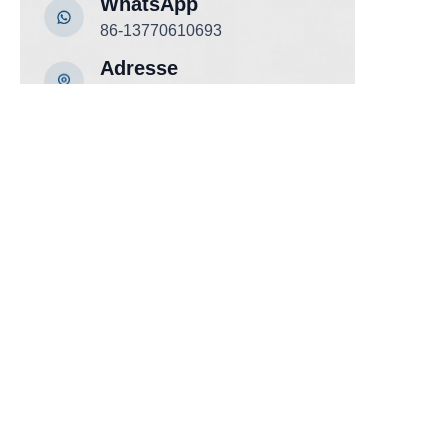
WhatsApp
86-13770610693
DE
Adresse
Gebäude C, Zhongshan-Platz,
532-1 Zhongshan-Oststraße,
Qinhuai-Distrikt, Nanjing, China
Nanjing Jiayi Fire ist auf die
Herstellung und den Export von
Brandschutzgeräten spezialisiert.