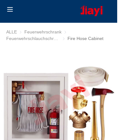
Home
ALLE
Feuerwehrschrank
Feuerwehrschrank
Feuerwehrschlauchschrank
Feuerwehrschlauchschrank
Fire Hose Cabinet
Products
Solutions
Blog
Über uns
Contact us