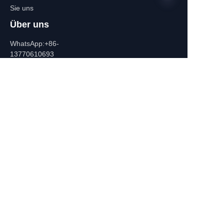
Sie uns
Über uns
DE
WhatsApp:+86-
13770610693
Kontaktinformatione
n
Gebäude C, Zhongshan-Platz,
532-1 Zhongshan-Oststraße,
Qinhuai-Distrikt, Nanjing, China
+86-13770610693
july@jiayifire.com
Email
Einreichen