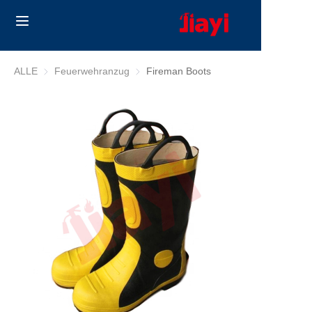
Home
ALLE
Feuerwehranzug
Feuerwehranzug
Fireman Boots
Products
Solutions
Blog
Über uns
Contact us