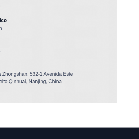
3
ico
m
3
za Zhongshan, 532-1 Avenida Este
rito Qinhuai, Nanjing, China