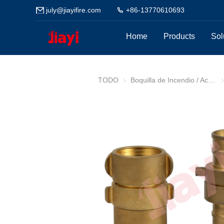
july@jiayifire.com
+86-13770610693
Home
Products
Sol
TODO
Boquilla de Incendio / Acoplamiento
Bo