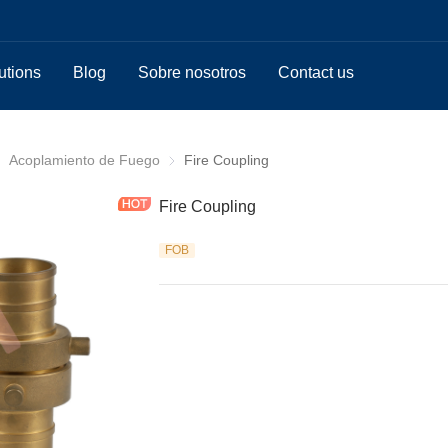
utions
Blog
Sobre nosotros
Contact us
quilla de Incendio / Acoplamiento
Acoplamiento de Fuego
Acoplamiento de Fuego
Fire Coupling
Fire Coupling
FOB