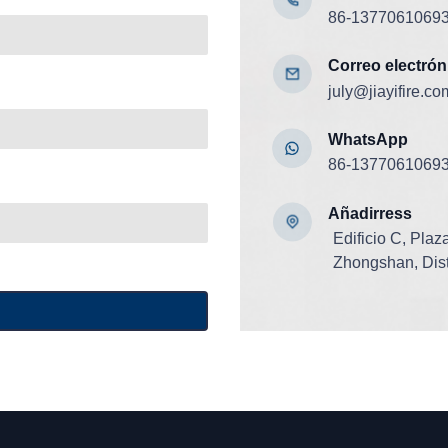
86-1377061069
Correo electrón
july@jiayifire.co
WhatsApp
86-1377061069
Añadir
ress
Edificio C, Pla
Zhongshan, Dist