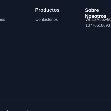
Productos
Sobre
Nosotros
nes
Contáctenos
WhatsApp:+86
13770610693