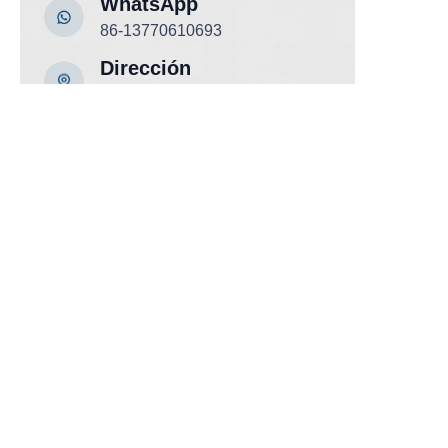
WhatsApp
86-13770610693
ES
Dirección
Edificio C, Plaza Zhongshan,
532-1 Calle Este Zhongshan,
Distrito Qinhuai, Nanjing, China
Nanjing Jiayi Fire se especializa en
la fabricación y exportación de
equipos de seguridad contra