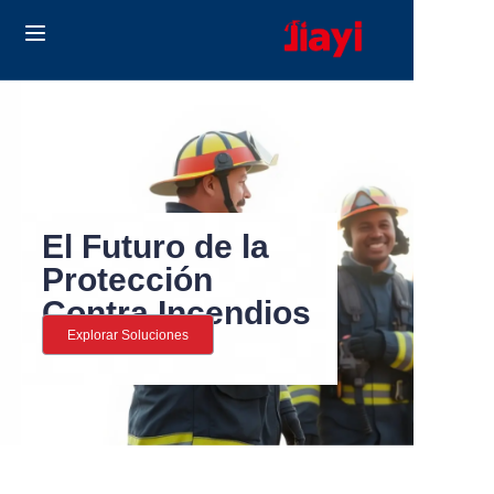
Home
Products
Solutions
El Futuro de la
Blog
Protección
Contra Incendios
Sobre nosotros
Explorar Soluciones
Contact us