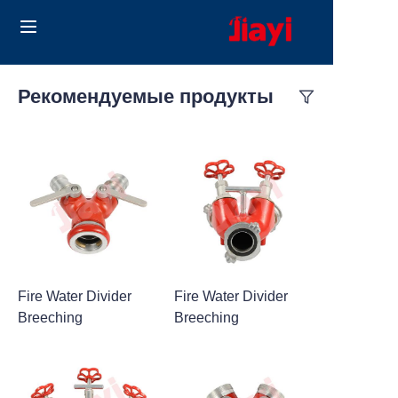
Home
Рекомендуемые продукты
Products
Solutions
Блог
О нас
Fire Water Divider
Fire Water Divider
Contact us
Breeching
Breeching