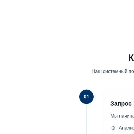
К
Наш системный по
Запрос 
Мы начина
Анали