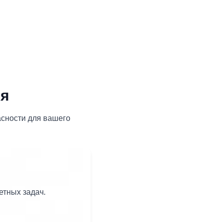
ия
сности для вашего
етных задач.