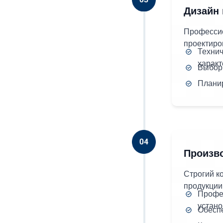
Дизайн 
Профессио
проектиро
Техни
харак
Выбор
Плани
Произво
Строгий к
продукции
Профе
устан
Обесп