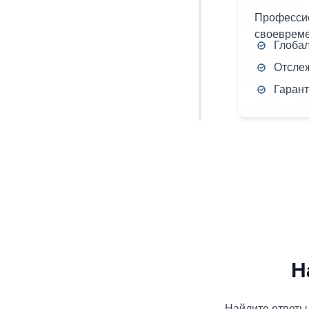
Профессио
своевреме
Глоба
Отсле
Гаран
Н
Найдите ответы