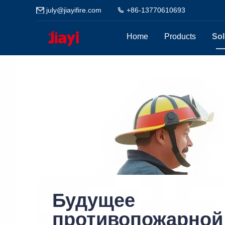
july@jiayifire.com
+86-13770610693
Home
Products
Sol
Будущее
противопожарной