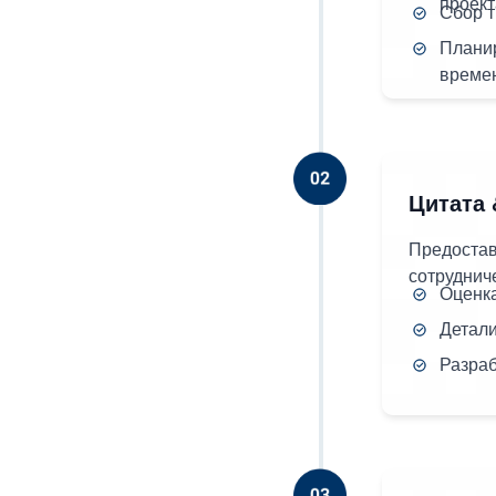
проек
Сбор 
Плани
време
Цитата
Предостав
сотруднич
Оценк
Детали
Разра