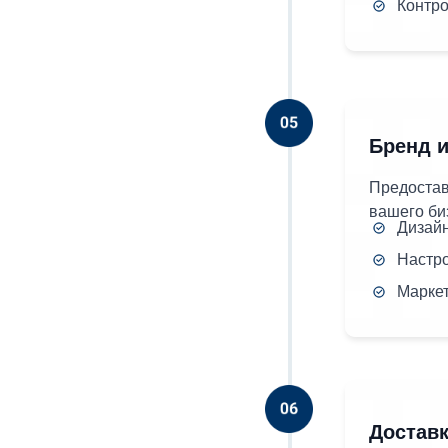
Контро
Бренд и
Предостав
вашего би
Дизай
Настро
Маркет
Доставк