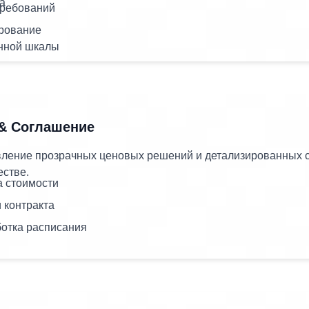
та
требований
рование
нной шкалы
 & Соглашение
ление прозрачных ценовых решений и детализированных 
естве.
а стоимости
 контракта
ботка расписания