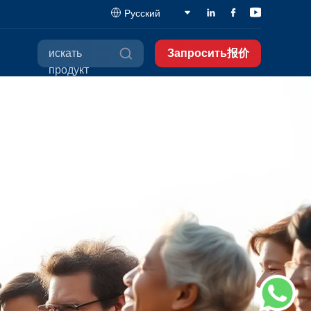
Русский
искать
Запросить报价
продукт