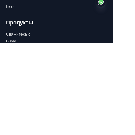
Блог
Продукты
RU
Свяжитесь с
нами
О нас
WhatsApp:+86-
13770610693
Контактная
информация
Здание C, Площадь Чжуншань,
532-1 Восточная дорога
Чжуншань, Район Циньхуаи,
Нанкин, Китай
+86-13770610693